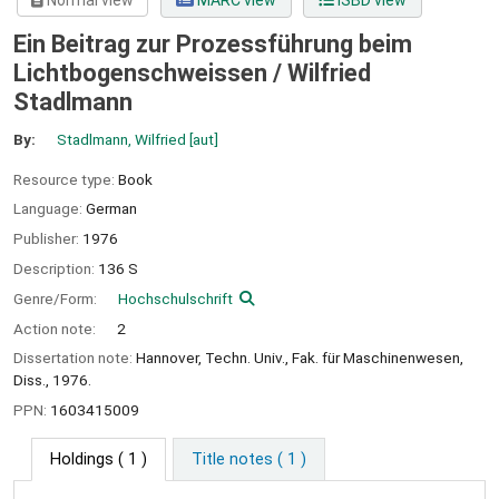
Normal view
MARC view
ISBD view
Ein Beitrag zur Prozessführung beim
Lichtbogenschweissen /
Wilfried
Stadlmann
By:
Stadlmann, Wilfried
[aut]
Resource type:
Book
Language:
German
Publisher:
1976
Description:
136 S
Genre/Form:
Hochschulschrift
Action note:
2
Dissertation note:
Hannover, Techn. Univ., Fak. für Maschinenwesen,
Diss., 1976.
PPN:
1603415009
Holdings
( 1 )
Title notes ( 1 )