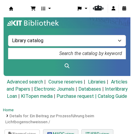
Koha online
Advanced search
Course reserves
Libraries
Articles
and Papers
|
Electronic Journals
|
Databases
|
Interlibrary
Loan
|
KITopen media
|
Purchase request |
Catalog Guide
Home
Details for:
Ein Beitrag zur Prozessführung beim
Lichtbogenschweissen /