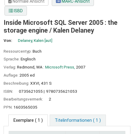
Normale Ansicht
MARC-Ansicht
ISBD
Inside Microsoft SQL Server 2005 : the
storage engine /
Kalen Delaney
Von:
Delaney, Kalen
[aut]
Ressourcentyp:
Buch
Sprache:
Englisch
Verlag:
Redmond, WA :
Microsoft Press,
2007
Auflage:
2005 ed
Beschreibung:
XXVI, 431 S
ISBN:
0735621055
9780735621053
Bearbeitungsvermerk:
2
PPN:
1603565035
Exemplare
( 1 )
Titelinformationen ( 1 )