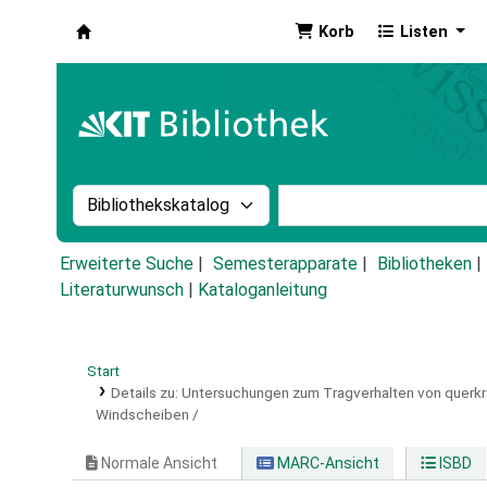
Korb
Listen
Koha
Suche im Katalog nach:
Stichwortsuche im Ka
Erweiterte Suche
Semesterapparate
Bibliotheken
Literaturwunsch
|
Kataloganleitung
Start
Details zu:
Untersuchungen zum Tragverhalten von querk
Windscheiben /
Normale Ansicht
MARC-Ansicht
ISBD