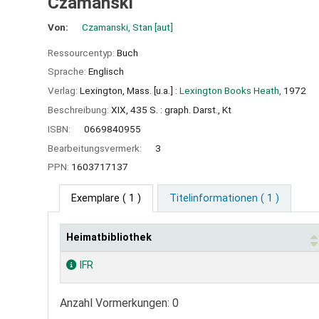
Czamanski
Von:
Czamanski, Stan
[aut]
Ressourcentyp:
Buch
Sprache:
Englisch
Verlag:
Lexington, Mass. [u.a.] :
Lexington Books Heath,
1972
Beschreibung:
XIX, 435 S. : graph. Darst., Kt
ISBN:
0669840955
Bearbeitungsvermerk:
3
PPN:
1603717137
Exemplare
( 1 )
Titelinformationen ( 1 )
Heimatbibliothek
Exemplare
IFR
Anzahl Vormerkungen: 0