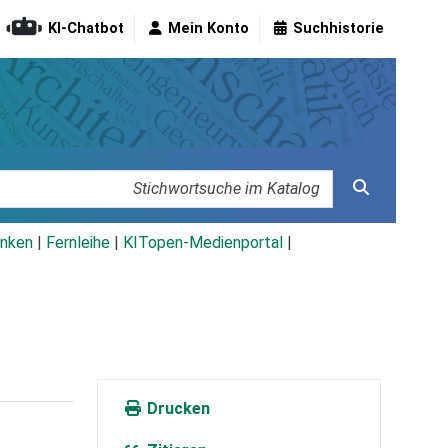
KI-Chatbot
Mein Konto
Suchhistorie
nken
|
Fernleihe
|
KITopen-Medienportal
|
Drucken