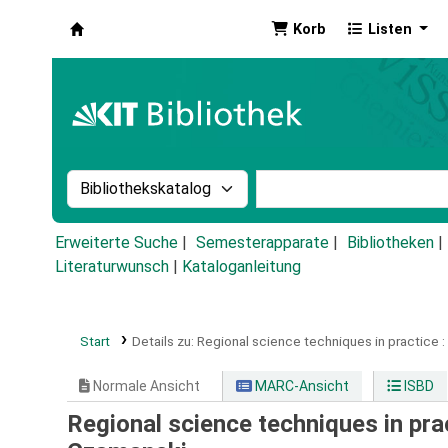
Korb
Listen
Koha
Suche im Katalog nach:
Stichwortsuche im Ka
Erweiterte Suche
Semesterapparate
Bibliotheken
Literaturwunsch
|
Kataloganleitung
Start
Details zu:
Regional science techniques in practice :
Normale Ansicht
MARC-Ansicht
ISBD
Regional science techniques in pra