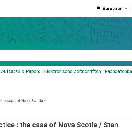
Sprachen
talog
Aufsätze & Papers
|
Elektronische Zeitschriften
|
Fachdatenba
the case of Nova Scotia /
ctice : the case of Nova Scotia /
Stan