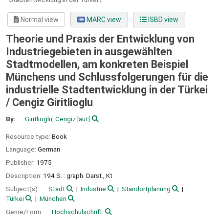
Normal view
MARC view
ISBD view
Theorie und Praxis der Entwicklung von
Industriegebieten in ausgewählten
Stadtmodellen, am konkreten Beispiel
Münchens und Schlussfolgerungen für die
industrielle Stadtentwicklung in der Türkei
/
Cengiz Giritlioglu
By:
Giritlioḡlu, Cengiz
[aut]
Resource type:
Book
Language:
German
Publisher:
1975
Description:
194 S. : graph. Darst., Kt
Subject(s):
Stadt
Industrie
Standortplanung
Türkei
München
Genre/Form:
Hochschulschrift