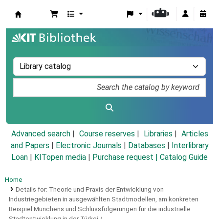
Koha online
Advanced search
Course reserves
Libraries
Articles
and Papers
|
Electronic Journals
|
Databases
|
Interlibrary
Loan
|
KITopen media
|
Purchase request |
Catalog Guide
Home
Details for:
Theorie und Praxis der Entwicklung von
Industriegebieten in ausgewählten Stadtmodellen, am konkreten
Beispiel Münchens und Schlussfolgerungen für die industrielle
Stadtentwicklung in der Türkei /