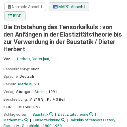
Normale Ansicht
MARC-Ansicht
ISBD
Die Entstehung des Tensorkalküls : von
den Anfängen in der Elastizitätstheorie bis
zur Verwendung in der Baustatik /
Dieter
Herbert
Von:
Herbert, Dieter
[aut]
Ressourcentyp:
Buch
Sprache:
Deutsch
Reihen:
Boethius
; 28
Verlag:
Stuttgart :
Steiner,
1991
Beschreibung:
IV, 318 S. : Kt. + 3 Beil
ISBN:
3515060197
Schlagwörter:
Baustatik
Elastizitätstheorie
Mathematik
Tensorrechnung
Calculus of tensors History
Elasticity
Geschichte 1800-1950