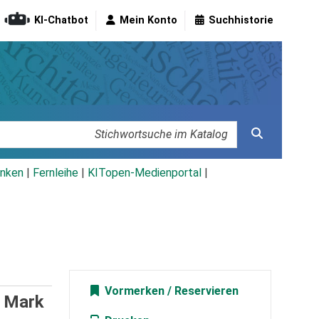
KI-Chatbot
Mein Konto
Suchhistorie
nken
|
Fernleihe
|
KITopen-Medienportal
|
Vormerken
. Mark