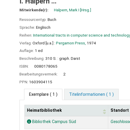
I. Halpern ...
Mitwirkende(r):
Halpern, Mark I
[Hrsg.]
Ressourcentyp:
Buch
Sprache:
Englisch
Reihen:
International tracts in computer science and technology
Verlag:
Oxford [u.a.] :
Pergamon Press,
1974
Auflage:
1 ed
Beschreibung:
310 S. : graph. Darst
ISBN:
0080178065
Bearbeitungsvermerk:
2
PPN:
1603904115
Exemplare
( 1 )
Titelinformationen ( 1 )
Heimatbibliothek
Standort
Exemplare
Bibliothek Campus Süd
Geschloss