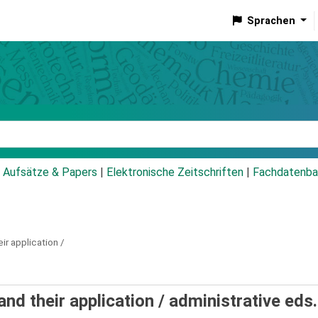
Sprachen
talog
Aufsätze & Papers
|
Elektronische Zeitschriften
|
Fachdatenba
r application /
nd their application /
administrative eds