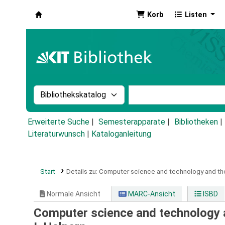
Korb
Listen
Koha
Suche im Katalog nach:
Stichwortsuche im Ka
Erweiterte Suche
Semesterapparate
Bibliotheken
Literaturwunsch
|
Kataloganleitung
Start
Details zu:
Computer science and technology and thei
Normale Ansicht
MARC-Ansicht
ISBD
Computer science and technology a