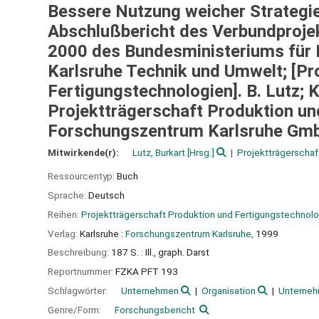
Bessere Nutzung weicher Strategi
Abschlußbericht des Verbundproje
2000 des Bundesministeriums für 
Karlsruhe Technik und Umwelt; [Pr
Fertigungstechnologien]. B. Lutz; K
Projektträgerschaft Produktion un
Forschungszentrum Karlsruhe Gm
Mitwirkende(r):
Lutz, Burkart
[Hrsg.]
Projektträgerschaf
Ressourcentyp:
Buch
Sprache:
Deutsch
Reihen:
Projektträgerschaft Produktion und Fertigungstechnolo
Verlag:
Karlsruhe :
Forschungszentrum Karlsruhe,
1999
Beschreibung:
187 S. : Ill., graph. Darst
Reportnummer:
FZKA PFT 193
Schlagwörter:
Unternehmen
Organisation
Unterneh
Genre/Form:
Forschungsbericht