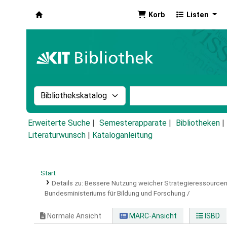
Korb
Listen
Koha
Suche im Katalog nach:
Stichwortsuche im Ka
Erweiterte Suche
Semesterapparate
Bibliotheken
Literaturwunsch
|
Kataloganleitung
Start
Details zu:
Bessere Nutzung weicher Strategieressourcen
Bundesministeriums für Bildung und Forschung /
Normale Ansicht
MARC-Ansicht
ISBD